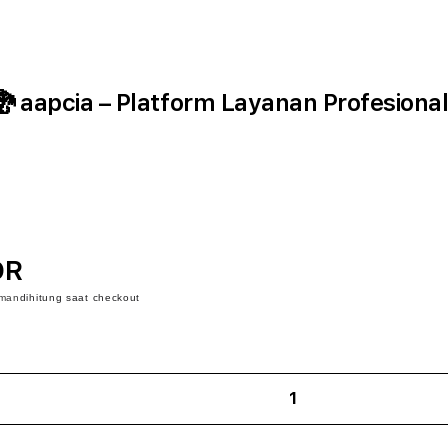
aapcia – Platform Layanan Profesional
DR
iman
dihitung saat checkout