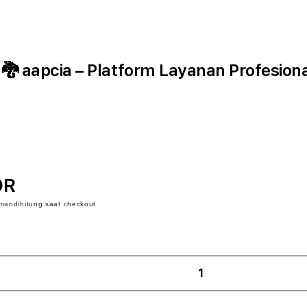
 aapcia – Platform Layanan Profesiona
DR
iman
dihitung saat checkout