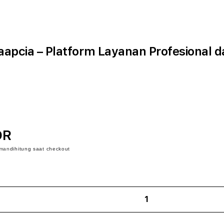
pcia – Platform Layanan Profesional d
DR
iman
dihitung saat checkout