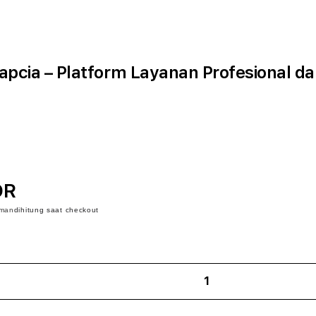
pcia – Platform Layanan Profesional da
DR
iman
dihitung saat checkout