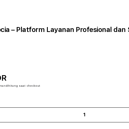
cia – Platform Layanan Profesional dan
DR
iman
dihitung saat checkout