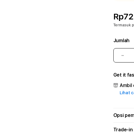
Rp72
Termasuk 
Jumlah
Kura
juml
untu
Get it fa
FOR
🐉
Ambil 
aapc
Lihat 
–
Plat
Lay
Prof
Opsi pe
dan
Solu
Trade-in
Mod