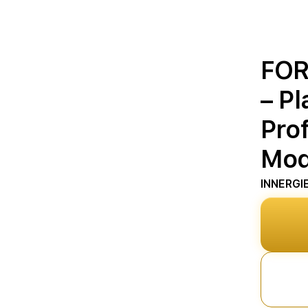
FOR
– P
Prof
Mod
INNERGI