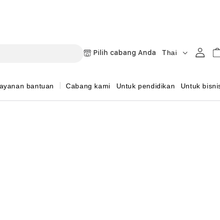
B
Masuk
Keran
Pilih cabang Anda
Thai
a
h
ayanan bantuan
Cabang kami
Untuk pendidikan
Untuk bisni
a
s
a