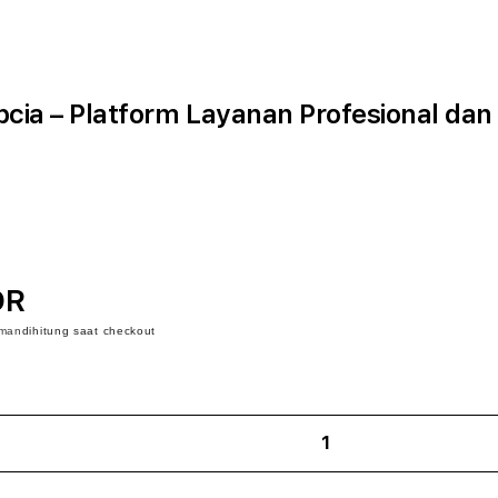
cia – Platform Layanan Profesional dan
DR
iman
dihitung saat checkout