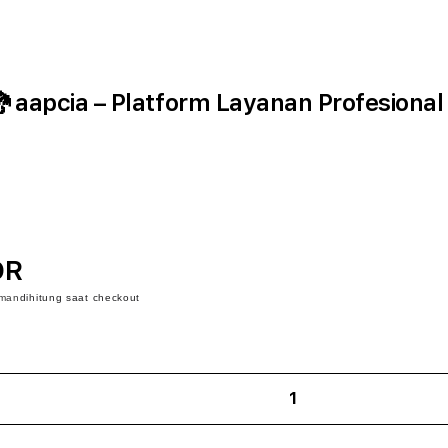
aapcia – Platform Layanan Profesional
DR
iman
dihitung saat checkout