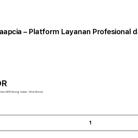
apcia – Platform Layanan Profesional 
DR
iman
dihitung saat checkout