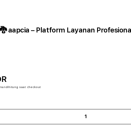
 aapcia – Platform Layanan Profesiona
DR
iman
dihitung saat checkout