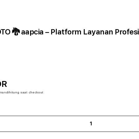
🐉 aapcia – Platform Layanan Profesi
DR
iman
dihitung saat checkout