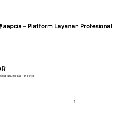
aapcia – Platform Layanan Profesional
DR
iman
dihitung saat checkout