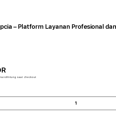
pcia – Platform Layanan Profesional da
DR
iman
dihitung saat checkout