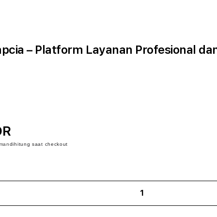
cia – Platform Layanan Profesional da
DR
iman
dihitung saat checkout