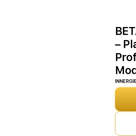
BET
– P
Prof
Mod
INNERGI