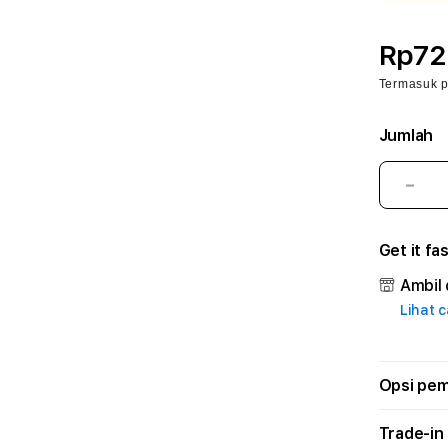
Rp72
Termasuk 
Jumlah
Kura
juml
untu
Get it fa
BET
🐉
Ambil 
aapc
Lihat 
–
Plat
Lay
Prof
Opsi pe
dan
Solu
Trade-in
Mod