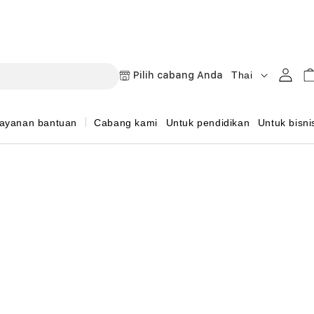
B
Masuk
Keran
Pilih cabang Anda
Thai
a
h
ayanan bantuan
Cabang kami
Untuk pendidikan
Untuk bisni
a
s
a