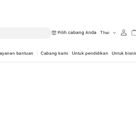
B
Masuk
Keran
Pilih cabang Anda
Thai
a
h
ayanan bantuan
Cabang kami
Untuk pendidikan
Untuk bisni
a
s
a