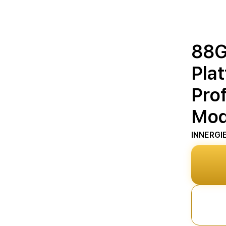
88G
Pla
Prof
Mod
INNERGI