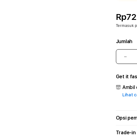
Rp72
Termasuk 
Jumlah
Kura
juml
untu
Get it fa
88G
🐉
Ambil 
aapc
Lihat 
–
Plat
Lay
Prof
Opsi pe
dan
Solu
Trade-in
Mod