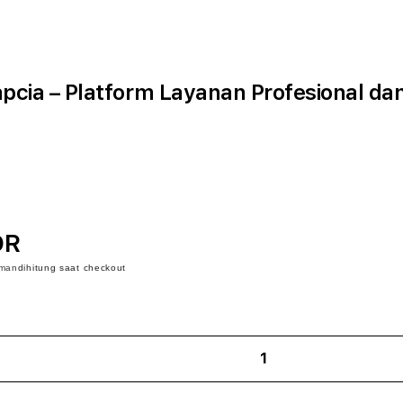
pcia – Platform Layanan Profesional da
DR
iman
dihitung saat checkout