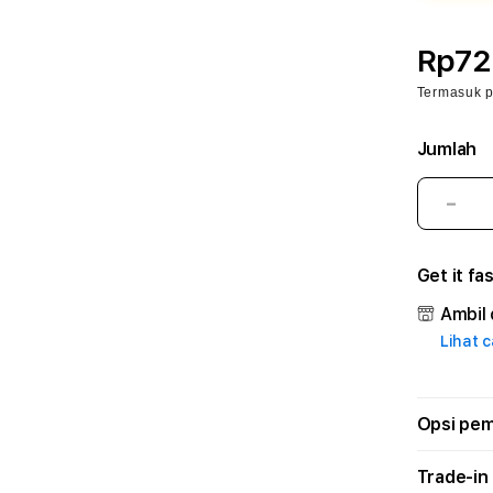
Rp72
Termasuk 
Jumlah
Kura
juml
untu
Get it fa
2WA
🐉
Ambil 
aapc
Lihat 
–
Plat
Lay
Prof
Opsi pe
dan
Solu
Trade-in
Mod