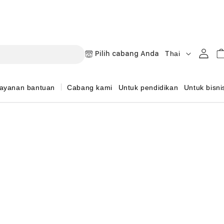
B
Masuk
Keran
Pilih cabang Anda
Thai
a
h
ayanan bantuan
Cabang kami
Untuk pendidikan
Untuk bisni
a
s
a