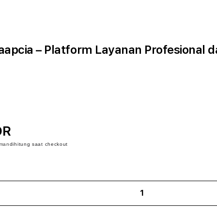
apcia – Platform Layanan Profesional d
DR
iman
dihitung saat checkout