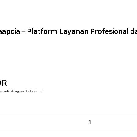
apcia – Platform Layanan Profesional d
DR
iman
dihitung saat checkout