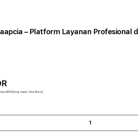
aapcia – Platform Layanan Profesional 
DR
iman
dihitung saat checkout