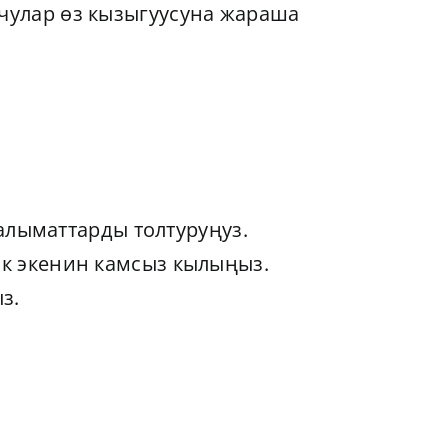
нчулар өз кызыгуусуна жараша
аалыматтарды толтуруңуз.
к экенин камсыз кылыңыз.
з.