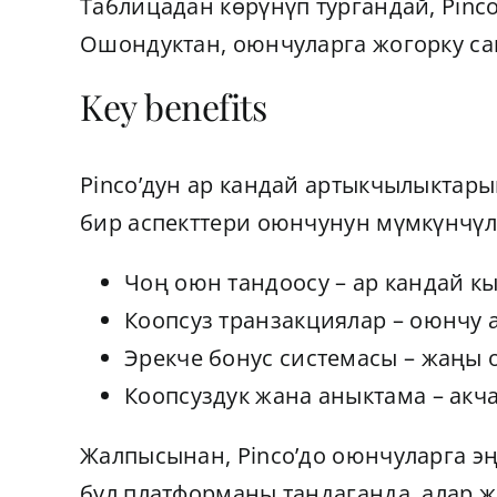
Таблицадан көрүнүп тургандай, Pin
Ошондуктан, оюнчуларга жогорку са
Key benefits
Pinco’дун ар кандай артыкчылыктары
бир аспекттери оюнчунун мүмкүнчүлү
Чоң оюн тандоосу – ар кандай к
Коопсуз транзакциялар – оюнчу а
Эрекче бонус системасы – жаңы 
Коопсуздук жана аныктама – акч
Жалпысынан, Pinco’до оюнчуларга э
бул платформаны тандаганда, алар ж