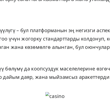
үүлүгү – бул платформанын эң негизги асп
оо үчүн жогорку стандарттарды колдонуп, 
ган жана көзөмөлгө алынган, бул оюнчула
түү бөлүмү да коопсуздук маселелерине өзгө
 дайым даяр, жана мыйзамсыз аракеттерди 