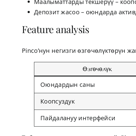
Маалыматтарды текшерүү – коопс
Депозит жасоо – оюндарда актив
Feature analysis
Pinco’нун негизги өзгөчөлүктөрүн ж
Өзгөчөлүк
Оюндардын саны
Коопсуздук
Пайдалануу интерфейси