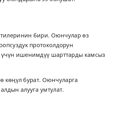
ектилеринин бири. Оюнчулар өз
коопсуздук протоколдорун
р үчүн ишенимдүү шарттарды камсыз
чө көңүл бурат. Оюнчуларга
алдын алууга умтулат.