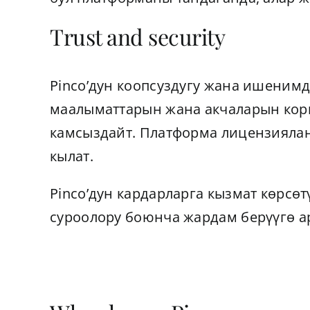
Trust and security
Pinco’дун коопсуздугу жана ишенимд
маалыматтарын жана акчаларын корг
камсыздайт. Платформа лицензиялан
кылат.
Pinco’дун кардарларга кызмат көрсө
суроолору боюнча жардам берүүгө ар