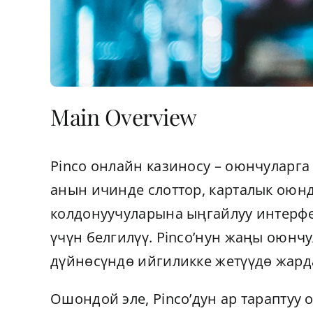
Main Overview
Pinco онлайн казиносу – оюнчуларг
анын ичинде слоттор, карталык оюн
колдонуучуларына ыңгайлуу интерфе
үчүн белгилүү. Pinco’нун жаңы оюнч
дүйнөсүндө ийгиликке жетүүдө жард
Ошондой эле, Pinco’дун ар тараптуу