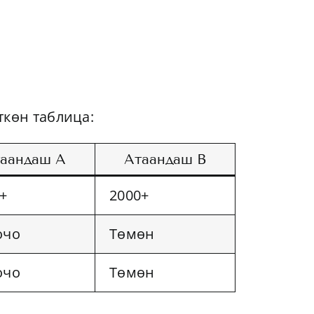
ткөн таблица:
аандаш A
Атаандаш B
+
2000+
очо
Төмөн
очо
Төмөн