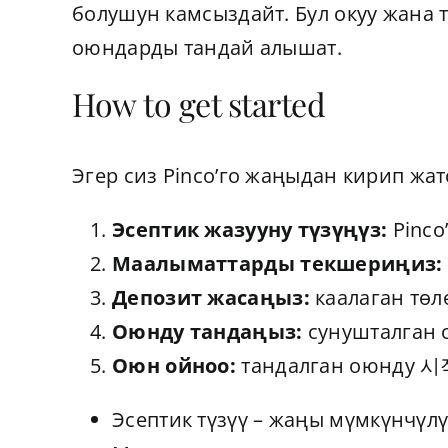
болушун камсыздайт. Бул окуу жана 
оюндарды тандай алышат.
How to get started
Эгер сиз Pinco’го жаңыдан кирип жа
Эсептик жазууну түзүңүз:
Pinco
Маалыматтарды текшериңиз:
Депозит жасаңыз:
каалаган төл
Оюнду тандаңыз:
сунушталган 
Оюн ойноо:
тандалган оюнду 시작т
Эсептик түзүү – жаңы мүмкүнчүлү