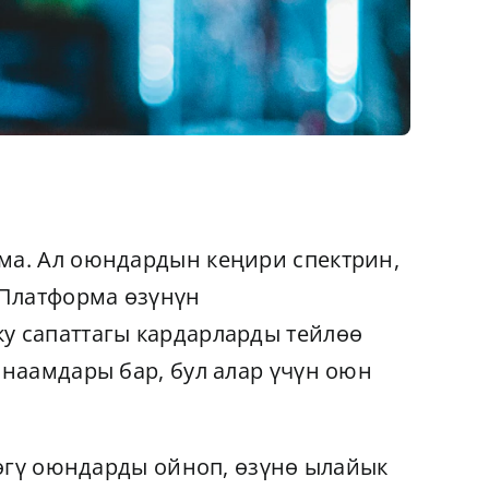
ма. Ал оюндардын кеңири спектрин,
 Платформа өзүнүн
у сапаттагы кардарларды тейлөө
 наамдары бар, бул алар үчүн оюн
дөгү оюндарды ойноп, өзүнө ылайык