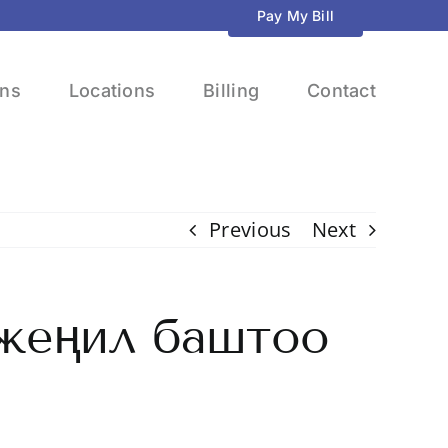
Pay My Bill
ons
Locations
Billing
Contact
Previous
Next
 жеңил баштоо