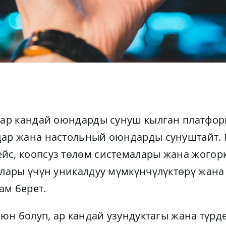
а ар кандай оюндарды сунуш кылган платфор
дар жана настольный оюндарды сунуштайт.
йс, коопсуз төлөм системалары жана жогорк
улары үчүн уникалдуу мүмкүнчүлүктөрү жана
ам берет.
 оюн болуп, ар кандай узундуктагы жана түр