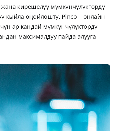
у жана кирешелүү мүмкүнчүлүктөрдү
ү кыйла оңойлошту. Pinco – онлайн
чүн ар кандай мүмкүнчүлүктөрдү
 андан максималдуу пайда алууга