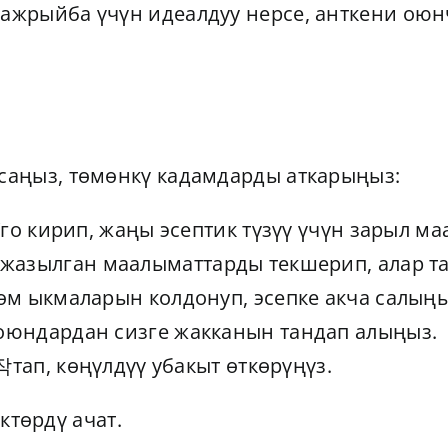
тажрыйба үчүн идеалдуу нерсе, анткени ою
тсаңыз, төмөнкү кадамдарды аткарыңыз:
’го кирип, жаңы эсептик түзүү үчүн зарыл м
жазылган маалыматтарды текшерип, алар та
өм ыкмаларын колдонуп, эсепке акча салыңы
оюндардан сизге жакканын тандап алыңыз.
ап, көңүлдүү убакыт өткөрүңүз.
ктөрдү ачат.