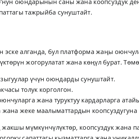
co’нун оюндарынын саны жана коопсуздук де
паттагы тажрыйба сунуштайт.
н эске алганда, бул платформа жаңы оюнчул
ктөрүн жогорулатат жана көңүл бурат. Төм
ызыгуулар үчүн оюндарды сунуштайт.
кчасы толук корголгон.
оюнчуларга жана туруктуу кардарларга атай
а жана жеке маалыматтардын коопсуздугуна 
ң жакшы мүмкүнчүлүктөр, коопсуздук жана п
огорку сапаттагы кызматтарга жана уникал