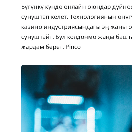
Бүгүнкү күндө онлайн оюндар дүйнөс
сунуштап келет. Технологиянын өнүг
казино индустриясындагы эң жаңы о
сунуштайт. Бул колдонмо жаңы башта
жардам берет.
Pinco