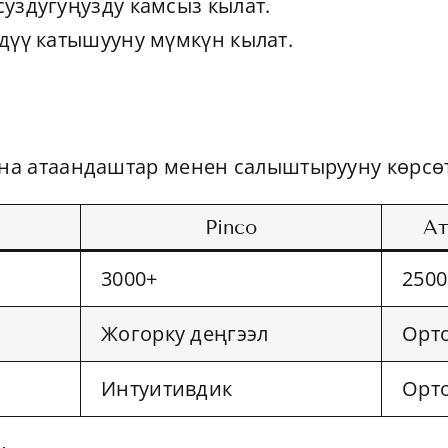
уздугуңузду камсыз кылат.
дүү катышууну мүмкүн кылат.
ана атаандаштар менен салыштырууну көрсө
Pinco
Ат
3000+
2500
Жогорку деңгээл
Орт
Интуитивдик
Орт