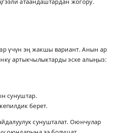
ңгээли атаандаштардан жогору.
ар үчүн эң жакшы вариант. Анын ар
өнкү артыкчылыктарды эске алыңыз:
ын сунуштар.
кепилдик берет.
айдалуулук сунушталат. Оюнчулар
дуу оюндарына ээ болушат.