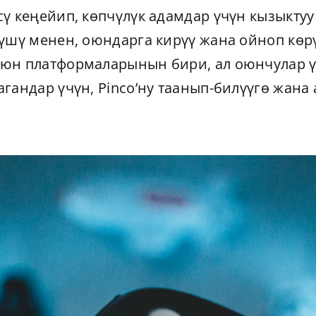
ү кеңейип, көпчүлүк адамдар үчүн кызыкту
үшү менен, оюндарга кирүү жана ойноп көрү
юн платформаларынын бири, ал оюнчулар ү
гандар үчүн, Pinco’ну таанып-билүүгө жана